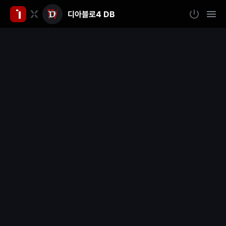
디아블로4 DB
인
로
모
그
바
벤
인
일
메
뉴