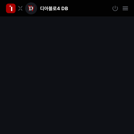
디아블로4 DB
인
로
모
그
바
벤
인
일
메
뉴