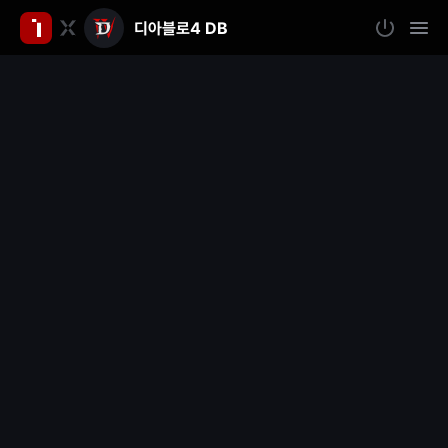
디아블로4 DB
인
로
모
그
바
벤
인
일
메
뉴