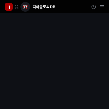
디아블로4 DB
인
로
모
그
바
벤
인
일
메
뉴