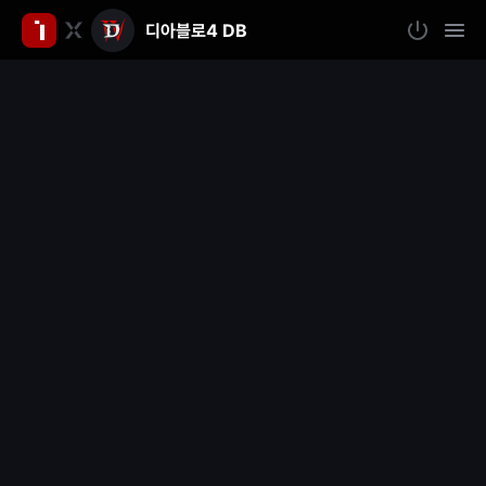
디아블로4 DB
인
로
모
그
바
벤
인
일
메
뉴