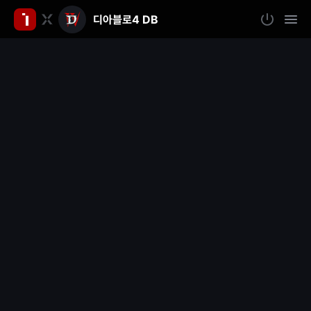
디아블로4 DB
인
로
모
그
바
벤
인
일
메
뉴