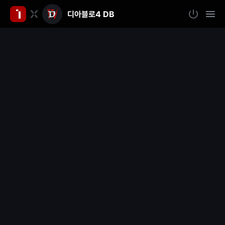
디아블로4 DB
인
로
모
그
바
벤
인
일
메
뉴