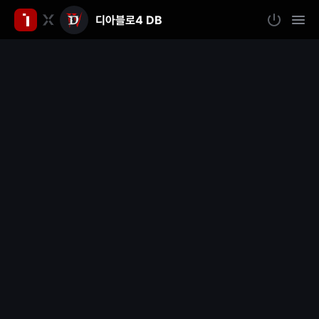
디아블로4 DB
인
로
모
그
바
벤
인
일
메
뉴