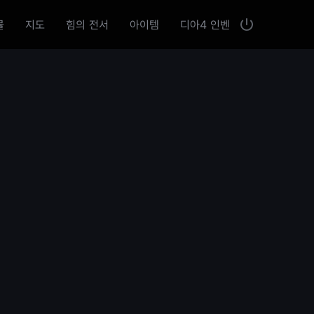
뮬
지도
힘의 전서
아이템
디아4 인벤
로
닫
그
기
인