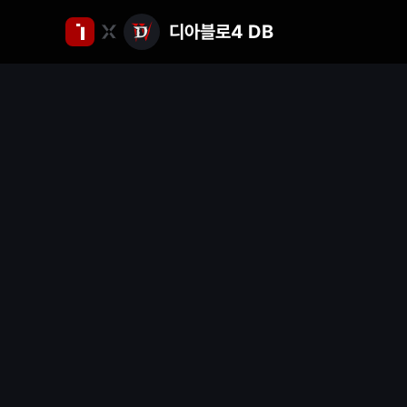
디아블로4 DB
인
벤