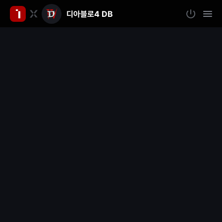
디아블로4 DB
인
로
모
그
바
벤
인
일
메
뉴