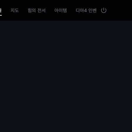
뮬
지도
힘의 전서
아이템
디아4 인벤
로
닫
그
기
인