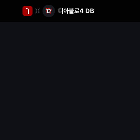
디아블로4 DB
인
벤