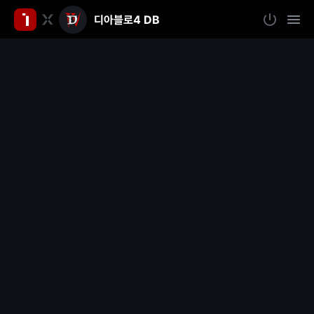
디아블로4 DB
인
로
모
그
바
벤
인
일
메
뉴